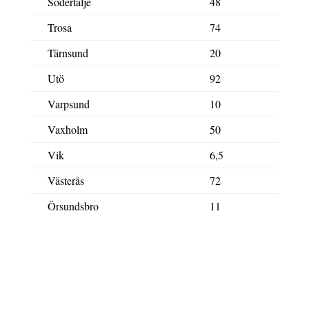
Södertälje
48
Trosa
74
Tärnsund
20
Utö
92
Varpsund
10
Vaxholm
50
Vik
6,5
Västerås
72
Örsundsbro
11