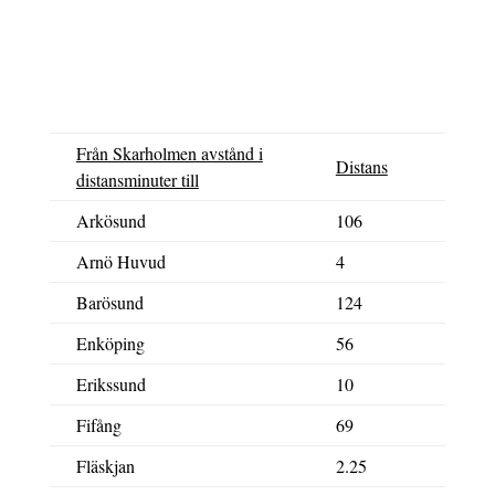
Från Skarholmen avstånd i
Distans
distansminuter till
Arkösund
106
Arnö Huvud
4
Barösund
124
Enköping
56
Erikssund
10
Fifång
69
Fläskjan
2.25