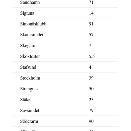
Sandhamn
71
Sigtuna
14
Simonäsklubb
91
Skanssundet
57
Skegarn
7
Skokloster
5,5
Stafsund
4
Stockholm
39
Strängnäs
50
Stäket
23
Sävsundet
79
Söderarm
90