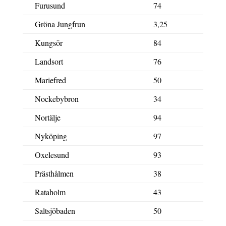
Furusund
74
Gröna Jungfrun
3,25
Kungsör
84
Landsort
76
Mariefred
50
Nockebybron
34
Nortälje
94
Nyköping
97
Oxelesund
93
Prästhålmen
38
Rataholm
43
Saltsjöbaden
50