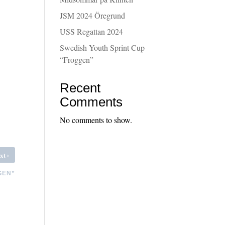
JSM 2024 Öregrund
USS Regattan 2024
Swedish Youth Sprint Cup
“Froggen”
Recent
Comments
No comments to show.
›
xt
GEN”