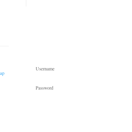
Inloggning
(styrelsen)
kap
Forgot your password?
Login