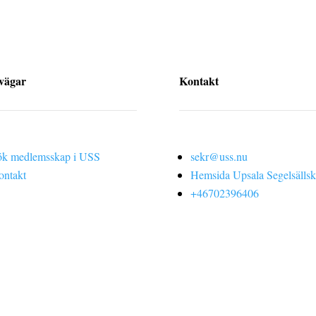
vägar
Kontakt
ök medlemsskap i USS
sekr@uss.nu
ontakt
Hemsida Upsala Segelsälls
+46702396406