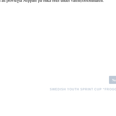
ll att provsegla Neppare på olika orter under våren(försommaren.
Ne
SWEDISH YOUTH SPRINT CUP “FROG