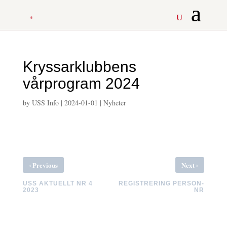
Kryssarklubbens
vårprogram 2024
by
USS Info
|
2024-01-01
|
Nyheter
‹
›
Previous
Next
USS AKTUELLT NR 4
REGISTRERING PERSON-
2023
NR