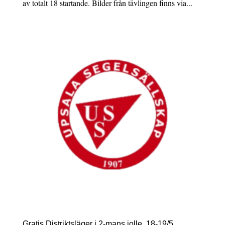
av totalt 18 startande. Bilder från tävlingen finns via...
Gratis Distriktsläger i 2-mans jolle, 18-19/5